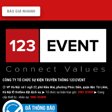
BÁO GIÁ NHANH
CÔNG TY TỔ CHỨC SỰ KIỆN TRUYỀN THÔNG 123 EVENT
⦿
VP Hà Nội: số 1 ngõ 27, phố Kiều Mai, phường Phúc Diễn, quận Bắc Từ Liêm,
Hà Nội
✆ Hotline đặt dịch vụ:
▶ Tổ chức sự kiện trọn gói:
0982 253090
▶ Cung
cấp thiết bị - nhân sự:
0982 253090